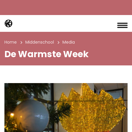
Home
Middenschool
Media
De Warmste Week