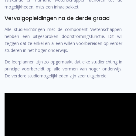
mogelijkheden, mits een inhaalpakket.
Vervolgopleidingen na de derde graad
Alle studierichtingen met de component ‘wetenschappen’
hebben een uitgesproken doorstromingsfunctie. Dit wil
zeggen dat ze enkel en alleen willen voorbereiden op verder
studeren in het hoger onderwijs.
De leerplannen zijn zo opgemaakt dat elke studierichting in
principe voorbereidt op alle vormen van hoger onderwijs.
De verdere studiemogelijkheden zijn zeer uitgebreid.