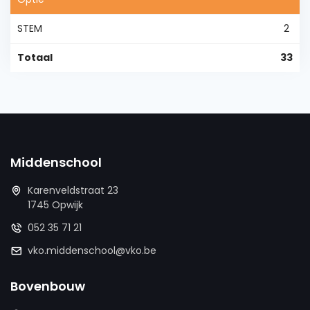
STEM
2
Totaal
33
Middenschool
Karenveldstraat 23
1745 Opwijk
052 35 71 21
vko.middenschool@vko.be
Bovenbouw