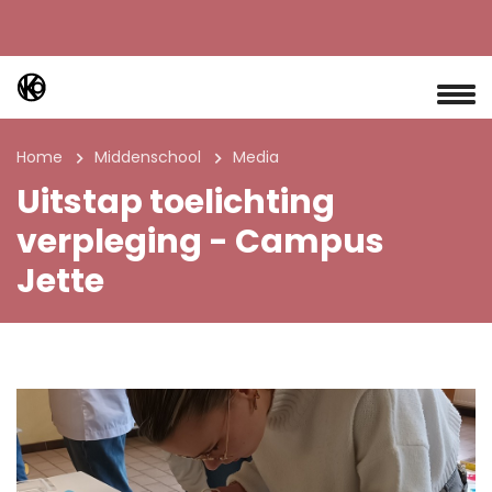
Home
Middenschool
Media
Uitstap toelichting
verpleging - Campus
Jette